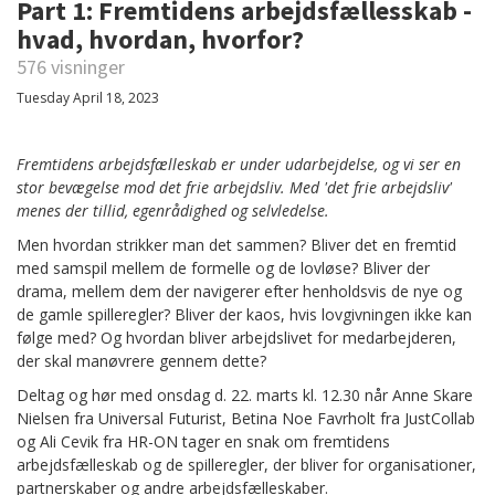
Part 1: Fremtidens arbejdsfællesskab -
hvad, hvordan, hvorfor?
576 visninger
Tuesday April 18, 2023
Fremtidens arbejdsfælleskab er under udarbejdelse, og vi ser en
stor bevægelse mod det frie arbejdsliv. Med 'det frie arbejdsliv'
menes der tillid, egenrådighed og selvledelse.
Men hvordan strikker man det sammen? Bliver det en fremtid
med samspil mellem de formelle og de lovløse? Bliver der
drama, mellem dem der navigerer efter henholdsvis de nye og
de gamle spilleregler? Bliver der kaos, hvis lovgivningen ikke kan
følge med? Og hvordan bliver arbejdslivet for medarbejderen,
der skal manøvrere gennem dette?
Deltag og hør med onsdag d. 22. marts kl. 12.30 når Anne Skare
Nielsen fra Universal Futurist, Betina Noe Favrholt fra JustCollab
og Ali Cevik fra HR-ON tager en snak om fremtidens
arbejdsfælleskab og de spilleregler, der bliver for organisationer,
partnerskaber og andre arbejdsfælleskaber.